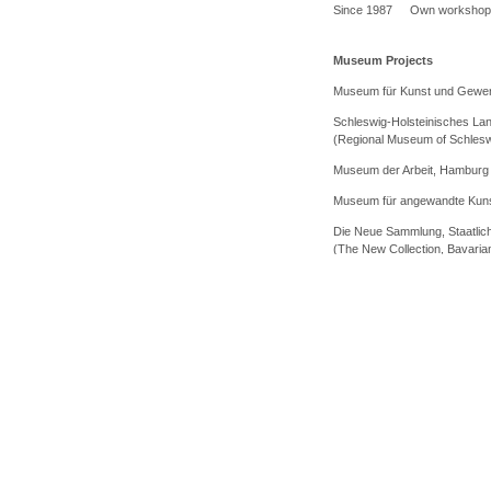
Since 1987
Own workshop
Museum Projects
Museum für Kunst und Gewer
Schleswig-Holsteinisches La
(Regional Museum of Schlesw
Museum der Arbeit, Hamburg
Museum für angewandte Kunst
Die Neue Sammlung, Staatli
(The New Collection, Bavaria
Awards
1991
AdK and Gedok Förde
(Talent Promotion Awar
2004
Bayerischer Staatspre
2005
Justus Brinckmann A